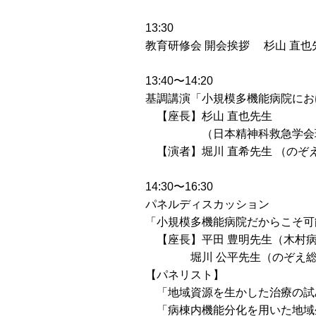
13:30
教育研修会 開会挨拶 杉山 直也
13:40〜14:20
基調講演「小規模多機能病院にお
【座長】杉山 直也先生
（日本精神科救急学会理事長
【演者】堀川 直希先生 （のぞ
14:30〜16:30
パネルディスカッション
「小規模多機能病院だからこそ可
【座長】平田 豊明先生（木村病
堀川 公平先生（のぞえ総合
【パネリスト】
「地域資源を生かした治療の試み
「病棟内機能分化を用いた地域生