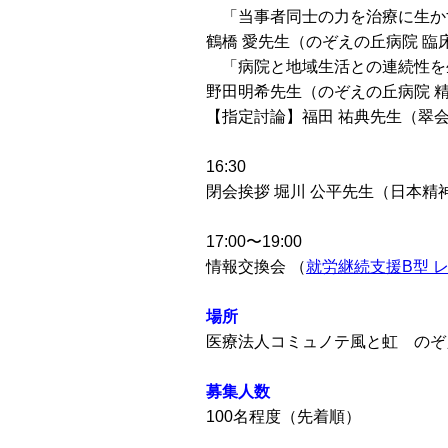
「当事者同士の力を治療に生か
鶴橋 愛先生（のぞえの丘病院 臨
「病院と地域生活との連続性を
野田明希先生（のぞえの丘病院 
【指定討論】福田 祐典先生（翠会
16:30
閉会挨拶 堀川 公平先生（日本精
17:00〜19:00
情報交換会 （
就労継続支援B型 レ
場所
医療法人コミュノテ風と虹 のぞ
募集人数
100名程度（先着順）