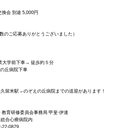
会 別途 5,000円
数のご応募ありがとうございました）
、工業大学前下車→ 徒歩約５分
ぞえの丘病院下車
鉄久留米駅→のぞえの丘病院までの送迎があります！
 教育研修委員会事務局 甲斐·伊達
え総合心療病院内
-22-0879