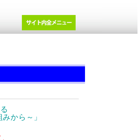
える
から～」
。