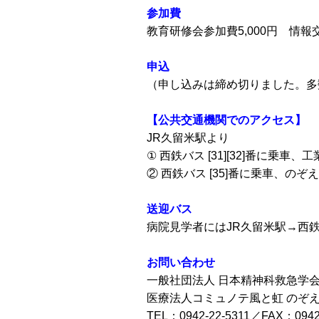
参加費
教育研修会参加費5,000円 情報交換
申込
（申し込みは締め切りました。多
【公共交通機関でのアクセス】
JR久留米駅より
① 西鉄バス [31][32]番に乗車
② 西鉄バス [35]番に乗車、の
送迎バス
病院見学者にはJR久留米駅→西
お問い合わせ
一般社団法人 日本精神科救急学会
医療法人コミュノテ風と虹 のぞ
TEL：0942-22-5311／FAX：0942