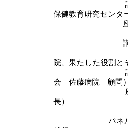
講師 五十嵐
保健教育研究センタ
座長 須藤 
講演2『戦後
－民間
院、果たした役割と
講師 計見 
会 佐藤病院 顧問
座長 須藤 
長）
パネルディス