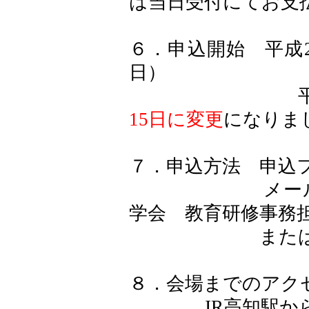
は当日受付にてお支
６．申込開始 平成2
日）
平成29年5
15日に変更
になりま
７．申込方法 申込
メール jaep@k
学会 教育研修事務
または別紙申込
８．会場までのアク
JR高知駅から約6