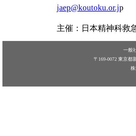
jaep@koutoku.or.j
p
主催：日本精神科救
一般
〒169-0072 
株